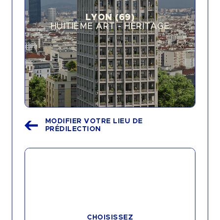
RIVAGE - LA CIOTAT (13)
GRAND ANGLE - DOUVAINE (74)
LYON (69)
LES RIVES DE MEAUX - PARIS 19 (75)
HUITIÈME ART - HÉRITAGE
11 FAUBOURG - PARIS 10 (75)
PORTE LAMANON - SALON-DE-
PROVENCE (13)
THE HIVE - MARSEILLE (13)
MODIFIER VOTRE LIEU DE
PRÉDILECTION
STUDIO
2 PIÈCES
3 PIÈCES
4 PIÈCES
CHOISISSEZ