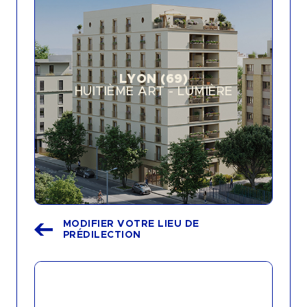
HUITIÈME ART - HÉRITAGE - LYON (69)
HUITIÈME ART - LUMIÈRE - LYON (69)
LÀ ! CÔTÉ GARE - LAVAL (53)
RIVAGE - LA CIOTAT (13)
GRAND ANGLE - DOUVAINE (74)
LYON (69)
LES RIVES DE MEAUX - PARIS 19 (75)
HUITIÈME ART - LUMIÈRE
11 FAUBOURG - PARIS 10 (75)
PORTE LAMANON - SALON-DE-
PROVENCE (13)
THE HIVE - MARSEILLE (13)
MODIFIER VOTRE LIEU DE
PRÉDILECTION
2 PIÈCES